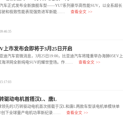
汽车正式发布全新旗舰车型——YU7系列豪华高性能SUV，以全系超长
驾驶和极致性能表现强势进军新能……
查看全文
>>
:46:35
EV上市发布会即将于3月25日开启
迪汽车官微消息，3月25日19:00，比亚迪汽车将隆重举办海狮05EV上
证海洋网全新纯电SUV的耀世登场。作……
查看全文
>>
:17:03
转驱动电机首搭汉L、唐L
球领先的3万转驱动电机首次搭载于汉L和唐L两款车型该电机单模块单
kW创下全球量产电机功率新纪录……
查看全文
>>