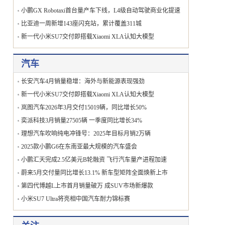
小鹏GX Robotaxi首台量产车下线，L4级自动驾驶商业化提速
比亚迪一周新增143座闪充站，累计覆盖311城
新一代小米SU7交付即搭载Xiaomi XLA认知大模型
汽车
长安汽车4月销量稳增：海外与新能源表现强劲
新一代小米SU7交付即搭载Xiaomi XLA认知大模型
岚图汽车2026年3月交付15019辆，同比增长50%
奕派科技3月销量27505辆 一季度同比增长34%
理想汽车吹响纯电冲锋号：2025年目标月销2万辆
2025款小鹏G6在东南亚最大规模的汽车盛会
小鹏汇天完成2.5亿美元B轮融资 飞行汽车量产进程加速
蔚来5月交付量同比增长13.1% 新车型矩阵全面焕新上市
第四代博越L上市首月销量破万 成SUV市场新爆款
小米SU7 Ultra将亮相中国汽车耐力锦标赛