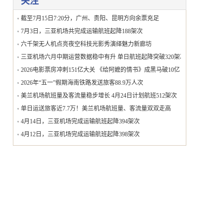
关注
截至7月15日7:20分，广州、贵阳、昆明方向余票充足
7月3日，三亚机场共完成运输航班起降188架次
六千架无人机点亮夜空科技光影秀演绎魅力新廊坊
三亚机场六月中期运营数据稳中有升 单日航班起降突破320架次
2026电影票房冲刺151亿大关 《给阿嬷的情书》成黑马破10亿
2026年“五一”假期海南铁路发送旅客88.9万人次
美兰机场航班量及客流量稳步增长 4月24日计划航班512架次
单日运送旅客近7.7万！美兰机场航班量、客流量双双走高
4月14日，三亚机场完成运输航班起降394架次
4月12日，三亚机场完成运输航班起降398架次