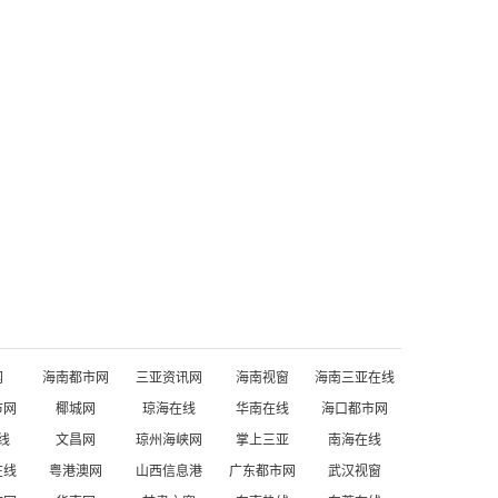
网
海南都市网
三亚资讯网
海南视窗
海南三亚在线
市网
椰城网
琼海在线
华南在线
海口都市网
线
文昌网
琼州海峡网
掌上三亚
南海在线
在线
粤港澳网
山西信息港
广东都市网
武汉视窗