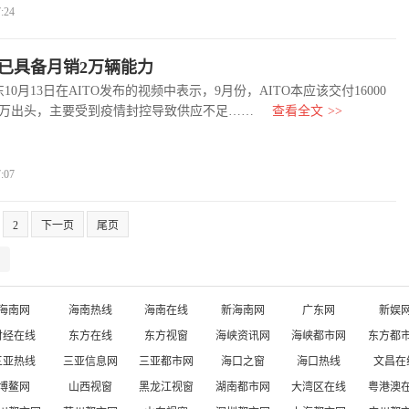
:24
O已具备月销2万辆能力
月13日在AITO发布的视频中表示，9月份，AITO本应该交付16000
1万出头，主要受到疫情封控导致供应不足……
查看全文
>>
:07
2
下一页
尾页
海南网
海南热线
海南在线
新海南网
广东网
新娱
财经在线
东方在线
东方视窗
海峡资讯网
海峡都市网
东方都
三亚热线
三亚信息网
三亚都市网
海口之窗
海口热线
文昌在
博鳌网
山西视窗
黑龙江视窗
湖南都市网
大湾区在线
粤港澳