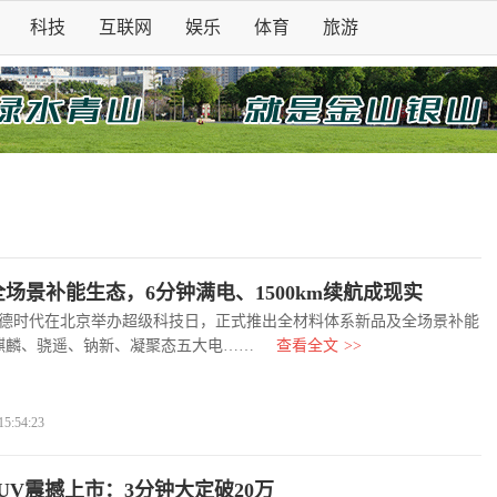
科技
互联网
娱乐
体育
旅游
场景补能生态，6分钟满电、1500km续航成现实
德时代在北京举办超级科技日，正式推出全材料体系新品及全场景补能
麒麟、骁遥、钠新、凝聚态五大电……
查看全文
>>
:54:23
SUV震撼上市：3分钟大定破20万