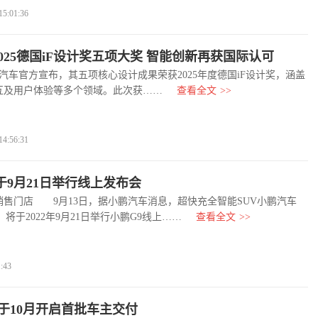
:01:36
025德国iF设计奖五项大奖 智能创新再获国际认可
车官方宣布，其五项核心设计成果荣获2025年度德国iF设计奖，涵盖
互及用户体验等多个领域。此次获……
查看全文
>>
:56:31
于9月21日举行线上发布会
门店 9月13日，据小鹏汽车消息，超快充全智能SUV小鹏汽车
将于2022年9月21日举行小鹏G9线上……
查看全文
>>
:43
于10月开启首批车主交付