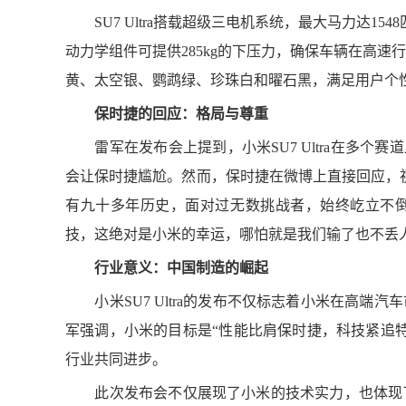
SU7 Ultra搭载超级三电机系统，最大马力达1548匹，
动力学组件可提供285kg的下压力，确保车辆在高速行
黄、太空银、鹦鹉绿、珍珠白和曜石黑，满足用户个
保时捷的回应：格局与尊重
雷军在发布会上提到，小米SU7 Ultra在多个赛
会让保时捷尴尬。然而，保时捷在微博上直接回应，
有九十多年历史，面对过无数挑战者，始终屹立不
技，这绝对是小米的幸运，哪怕就是我们输了也不丢人
行业意义：中国制造的崛起
小米SU7 Ultra的发布不仅标志着小米在高端
军强调，小米的目标是“性能比肩保时捷，科技紧追特
行业共同进步。
此次发布会不仅展现了小米的技术实力，也体现了中国