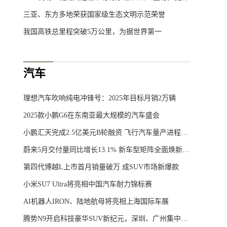
三亚、东方多地荣获国家级生态文明示范荣誉
我国高铁总里程突破5万公里，为据世界第一
汽车
理想汽车吹响纯电冲锋号：2025年目标月销2万辆
2025款小鹏G6在东南亚最大规模的汽车盛会
小鹏汇天完成2.5亿美元B轮融资 飞行汽车量产进程加速
蔚来5月交付量同比增长13.1% 新车型矩阵全面焕新上市
第四代博越L上市首月销量破万 成SUV市场新爆款
小米SU7 Ultra将亮相中国汽车耐力锦标赛
AI机器人IRON、陆地航母将亮相上海国际车展
腾势N9开启科技豪华SUV新纪元，深圳、广州集中交付仪式圆满举行