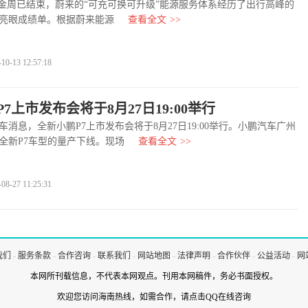
周已结束，蔚来的“可充可换可升级”能源服务体系经历了出行高峰的
亮眼成绩单。根据蔚来能源
查看全文
>>
-13 12:57:18
7上市发布会将于8月27日19:00举行
息，全新小鹏P7上市发布会将于8月27日19:00举行。小鹏汽车广州
全新P7车型的量产下线。现场
查看全文
>>
-27 11:25:31
我们
-
服务条款
-
合作咨询
-
联系我们
-
网站地图
-
法律声明
-
合作伙伴
-
公益活动
-
网
本网所刊载信息，不代表本网观点。刊用本网稿件，务必书面授权。
欢迎您访问海南热线，如需合作，
请点击QQ在线咨询