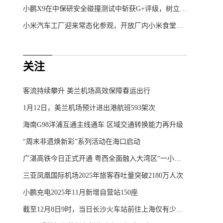
小鹏X9在中保研安全碰撞测试中斩获G+评级，树立50万元内MPV安全新标杆
小米汽车工厂迎来常态化参观，开放厂内小米食堂体验
关注
客流持续攀升 美兰机场高效保障春运出行
1月12日，美兰机场预计进出港航班593架次
海南G98洋浦互通主线通车 区域交通转换能力再升级
“周末非遗焕新彩”系列活动在海口启动
广湛高铁今日正式开通 粤西全面融入大湾区“一小时生活圈”
三亚凤凰国际机场2025年旅客吞吐量突破2180万人次
小鹏充电2025年11月新增自营站150座
截至12月8日9时，当日长沙火车站前往上海仅有少量余票